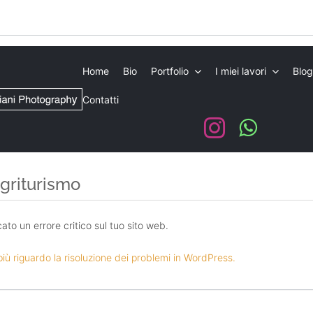
Home
Bio
Portfolio
I miei lavori
Blog
Contatti
agriturismo
icato un errore critico sul tuo sito web.
più riguardo la risoluzione dei problemi in WordPress.