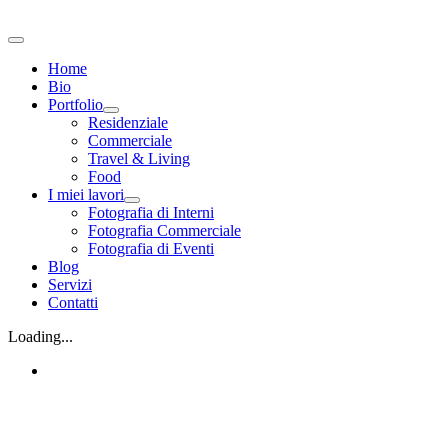
Salta
al
Toggle
contenuto
Navigation
Home
Bio
Portfolio
Residenziale
Commerciale
Travel & Living
Food
I miei lavori
Fotografia di Interni
Fotografia Commerciale
Fotografia di Eventi
Blog
Servizi
Contatti
Loading...