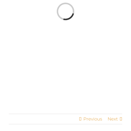
Loading...
Servizi
Contatti
Previous
Next