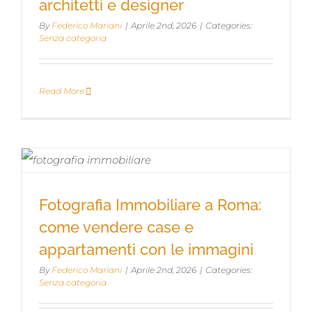
architetti e designer
architetti e designer
By
Federico Mariani
|
Aprile 2nd, 2026
|
Categories:
Senza categoria
Read More
Fotografia Immobiliare a Roma: come
Fotografia Immobiliare a Roma:
vendere case e appartamenti con le
come vendere case e
immagini
appartamenti con le immagini
By
Federico Mariani
|
Aprile 2nd, 2026
|
Categories:
Senza categoria