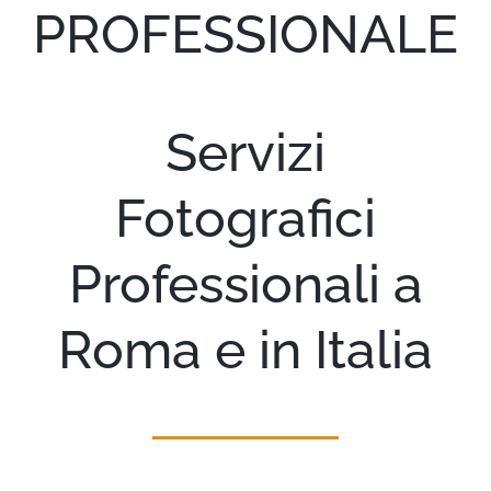
PROFESSIONALE
Portfolio
I miei lavori
Servizi
Blog
Fotografici
Servizi
Professionali a
Contatti
Roma e in Italia