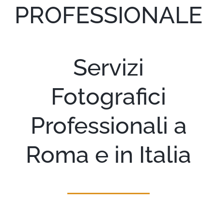
PROFESSIONALE
Portfolio
I miei lavori
Servizi
Blog
Fotografici
Servizi
Professionali a
Contatti
Roma e in Italia