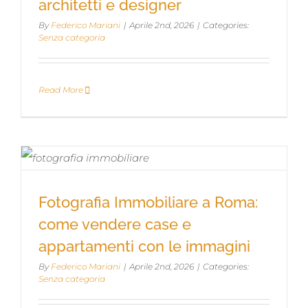
architetti e designer
architetti e designer
By
Federico Mariani
|
Aprile 2nd, 2026
|
Categories:
Senza categoria
Read More
Fotografia Immobiliare a Roma: come
Fotografia Immobiliare a Roma:
vendere case e appartamenti con le
come vendere case e
immagini
appartamenti con le immagini
By
Federico Mariani
|
Aprile 2nd, 2026
|
Categories:
Senza categoria