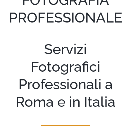
FOTOGRAFIA
PROFESSIONALE
Portfolio
I miei lavori
Servizi
Blog
Fotografici
Servizi
Professionali a
Contatti
Roma e in Italia