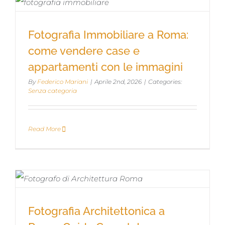
Fotografia Immobiliare a Roma: come
Fotografia Immobiliare a Roma:
vendere case e appartamenti con le
come vendere case e
immagini
appartamenti con le immagini
By
Federico Mariani
|
Aprile 2nd, 2026
|
Categories:
Senza categoria
Read More
Fotografia Architettonica a Roma:
Fotografia Architettonica a
Guida Completa