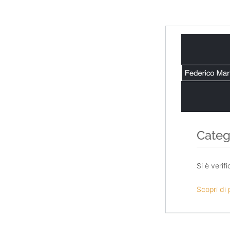
Salta
al
contenuto
Categ
Si è verif
Scopri di 