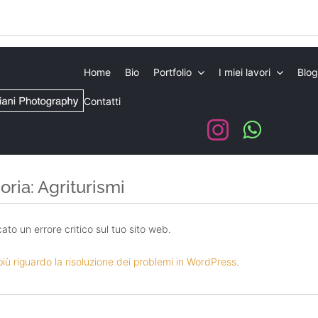
Home
Bio
Portfolio
I miei lavori
Blog
Contatti
oria: Agriturismi
icato un errore critico sul tuo sito web.
più riguardo la risoluzione dei problemi in WordPress.